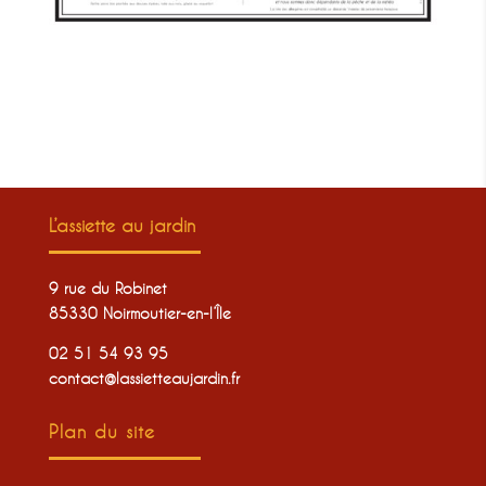
L’assiette au jardin
9 rue du Robinet
85330 Noirmoutier-en-l’Île
02 51 54 93 95
contact@lassietteaujardin.fr
Plan du site