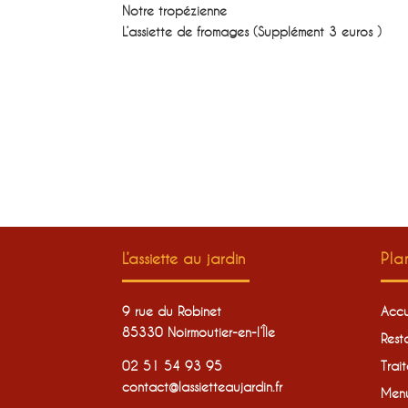
Notre tropézienne
L’assiette de fromages (Supplément 3 euros )
L’assiette au jardin
Pla
9 rue du Robinet
Accu
85330 Noirmoutier-en-l’Île
Rest
02 51 54 93 95
Trait
contact@lassietteaujardin.fr
Men