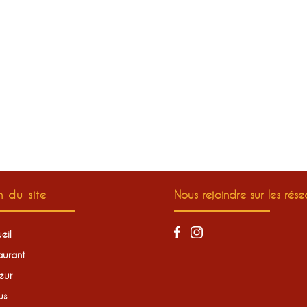
n du site
Nous rejoindre sur les rés
eil
aurant
eur
us