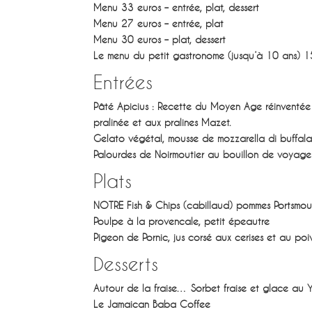
Menu
33 euros – entrée, plat, dessert
Menu
27 euros – entrée, plat
Menu
30 euros – plat, dessert
Le menu du petit gastronome (jusqu’à 10 ans)
15
Entrées
Pâté Apicius : Recette du Moyen Age réinventée au
pralinée et aux pralines Mazet.
Gelato végétal, mousse de mozzarella di buffala
Palourdes de Noirmoutier au bouillon de voyage e
Plats
NOTRE Fish & Chips (cabillaud) pommes Portsmout
Poulpe à la provencale, petit épeautre
Pigeon de Pornic, jus corsé aux cerises et au poi
Desserts
Autour de la fraise… Sorbet fraise et glace au Y
Le Jamaican Baba Coffee